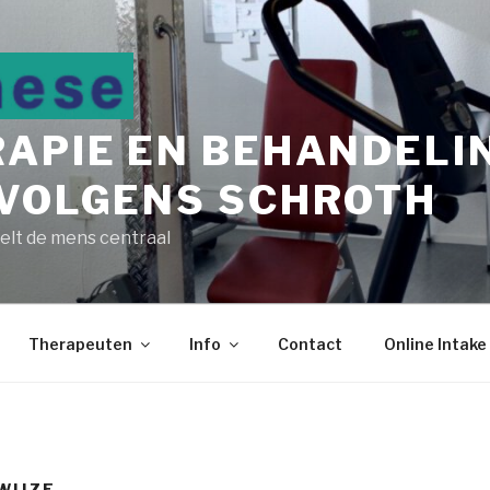
RAPIE EN BEHANDELI
 VOLGENS SCHROTH
telt de mens centraal
Therapeuten
Info
Contact
Online Intake
WIJZE