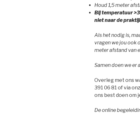
Houd 1,5 meter afs
Bij temperatuur >
niet naar de prakti
Als het nodig is, m
vragen we jou ook o
meter afstand van e
Samen doen we er a
Overleg met ons wat
391 06 81 of via on
ons best doen om je
De online begeleidi