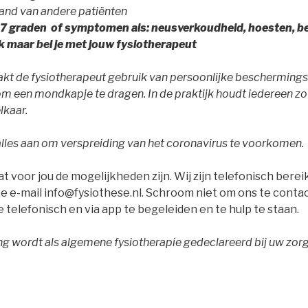
tand van andere patiënten
37 graden of symptomen als: neusverkoudheid, hoesten, 
jk maar bel je met jouw fysiotherapeut
aakt de fysiotherapeut gebruik van persoonlijke bescherming
m een mondkapje te dragen. In de praktijk houdt iedereen zo 
lkaar.
lles aan om verspreiding van het coronavirus te voorkomen.
 voor jou de mogelijkheden zijn. Wij zijn telefonisch berei
ze e-mail info@fysiothese.nl. Schroom niet om ons te conta
 telefonisch en via app te begeleiden en te hulp te staan.
ng wordt als algemene fysiotherapie gedeclareerd bij uw zor