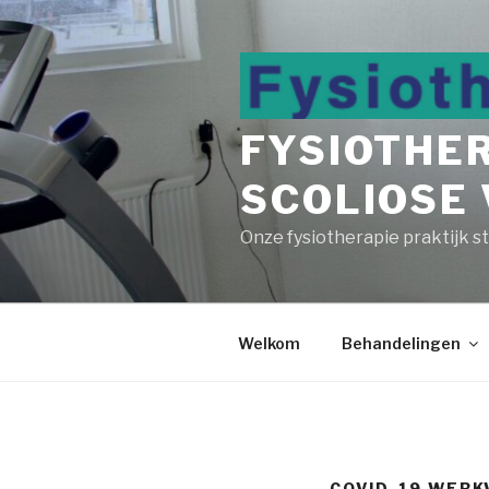
Naar
de
inhoud
springen
FYSIOTHE
SCOLIOSE
Onze fysiotherapie praktijk s
Welkom
Behandelingen
COVID-19 WERK